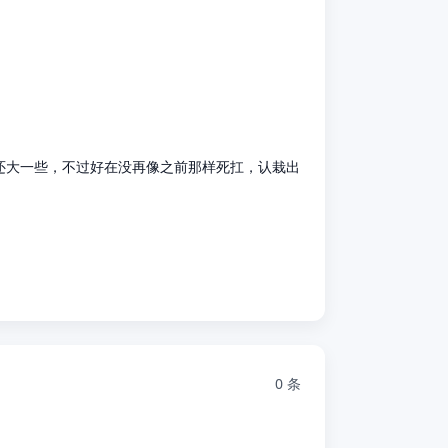
概率还大一些，不过好在没再像之前那样死扛，认栽出
0 条