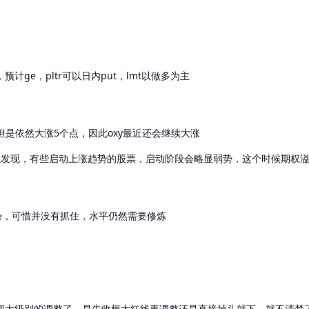
ge，pltr可以日内put，lmt以做多为主
但是依然大涨5个点，因此oxy最近还会继续大涨
以发现，有些启动上涨趋势的股票，启动阶段会略显弱势，这个时候期权
走势，可惜并没有抓住，水平仍然需要修炼
现大级别的调整了，是先收根大红线再调整还是直接掉头就下，就不清楚