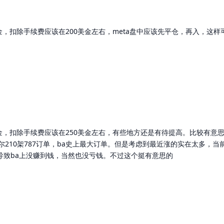
美金，扣除手续费应该在200美金左右，meta盘中应该先平仓，再入，这
美金，扣除手续费应该在250美金左右，有些地方还是有待提高。比较有意
210架787订单，ba史上最大订单。但是考虑到最近涨的实在太多，当
导致ba上没赚到钱，当然也没亏钱。不过这个挺有意思的