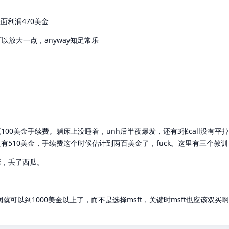
面利润470美金
以放大一点，anyway知足常乐
金，大概100美金手续费。躺床上没睡着，unh后半夜爆发，还有3张call没有
只有510美金，手续费这个时候估计到两百美金了，fuck。这里有三个教训
麻，丢了西瓜。
就可以到1000美金以上了，而不是选择msft，关键时msft也应该双